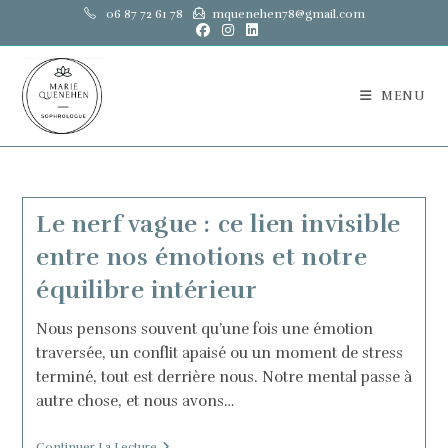
Skip
06 87 72 61 78
mquenehen78@gmail.com
to
content
MENU
Le nerf vague : ce lien invisible
entre nos émotions et notre
équilibre intérieur
Nous pensons souvent qu’une fois une émotion
traversée, un conflit apaisé ou un moment de stress
terminé, tout est derrière nous. Notre mental passe à
autre chose, et nous avons…
Le
Continuer La Lecture