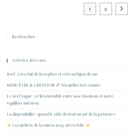
Sens
?
1
2
Aller à 
Pre
Es
to
clo
Articles Récents
the
sea
Bref…On a fait de la sophro et créé un bijou de sac
pan
BIEN-ÊTRE & CRÉATION
Un atelier très réussi !
Le nerf vague : ce lien invisible entre nos émotions et notre
équilibre intérieur
La disponibilité : quand le vide devient un art de la présence.
Les ateliers de la saison 2025-26 en folie