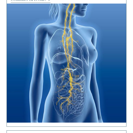
Nerf
Vague
:
Ce
Lien
Invisible
Entre
Nos
Émotions
Et
Notre
Équilibre
Intérieur