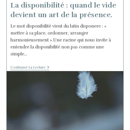
La disponibilité : quand le vide
devient un art de la présence.
Le mot disponibilité vient du latin disponere : «
mettre à sa place, ordonner, arranger
harmonieusement ».Une racine qui nous invite à
entendre la disponibilité non pas comme une
simple…
La
Continuer La Lecture
Disponibilité
:
Quand
Le
Vide
Devient
Un
Art
De
La
Présence.